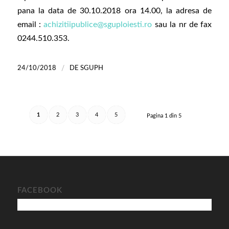
pana la data de 30.10.2018 ora 14.00, la adresa de
email :
achizitiipublice@sguploiesti.ro
sau la nr de fax
0244.510.353.
/
24/10/2018
DE
SGUPH
1
2
3
4
5
Pagina 1 din 5
FACEBOOK