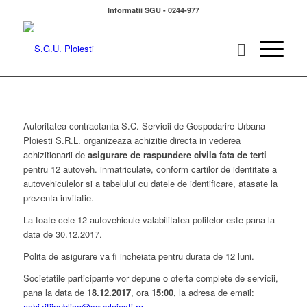
Informatii SGU - 0244-977
Autoritatea contractanta S.C. Servicii de Gospodarire Urbana
Ploiesti S.R.L. organizeaza achizitie directa in vederea
achizitionarii de
asigurare de raspundere civila fata de terti
pentru 12 autoveh. inmatriculate, conform cartilor de identitate a
autovehiculelor si a tabelului cu datele de identificare, atasate la
prezenta invitatie.
La toate cele 12 autovehicule valabilitatea politelor este pana la
data de 30.12.2017.
Polita de asigurare va fi incheiata pentru durata de 12 luni.
Societatile participante vor depune o oferta complete de servicii,
pana la data de
18.12.2017
, ora
15:00
, la adresa de email:
achizitiipublice@sguploiesti.ro
.