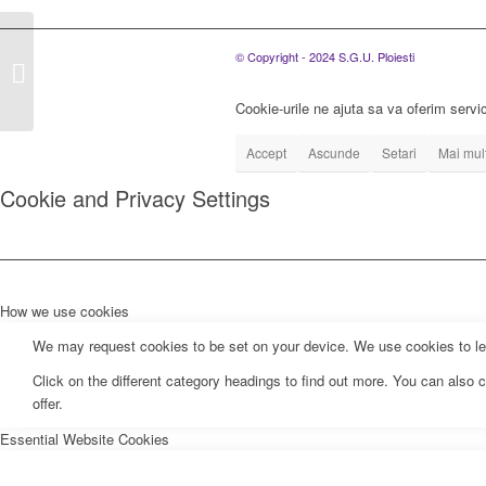
Hotărârea Adunării
© Copyright - 2024 S.G.U. Ploiesti
Generale Ordinara a
Asociaților nr. 4 din
10.05.2021
Cookie-urile ne ajuta sa va oferim servic
Accept
Ascunde
Setari
Mai mult
Cookie and Privacy Settings
How we use cookies
We may request cookies to be set on your device. We use cookies to let 
Click on the different category headings to find out more. You can als
offer.
Essential Website Cookies