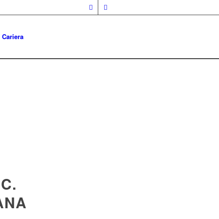
Cariera
C.
ANA